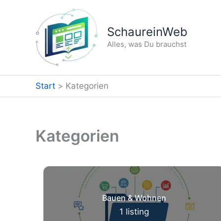
Zum
Inhalt
SchaureinWeb
springen
Alles, was Du brauchst
Start
Kategorien
Kategorien
Bauen & Wohnen
1
listing